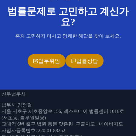
법률문제로 고민하고 계신가
요?
혼자 고민하지 마시고 명쾌한 해답을 찾아 보세요.
업무위임
법률상담
신우법무사
법무사 김정걸
서울 서초구 서초중앙로 156, 넥스트데이 법률센터 1016호
(서초동, 블루원빌딩)
교대역 6번 출구 법원 동문 맞은편
구글지도
·
네이버지도
사업자등록번호: 220-01-88252