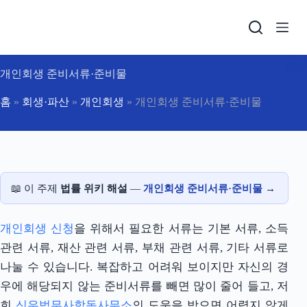
본
문
으
로
건
개인회생 준비서류·준비물
너
뛰
홈
»
회생·파산
»
개인회생
»
개인회생 준비서류·준비물
기
📖 이 주제
법률 위키 해설
—
개인회생 준비서류·준비물
→
개인회생 신청
을 위해서 필요한 서류는 기본 서류, 소득
관련 서류, 재산 관련 서류, 부채 관련 서류, 기타 서류로
나눌 수 있습니다. 복잡하고 어려워 보이지만 자신의 경
우에 해당되지 않는 준비서류를 빼면 많이 줄어 들고, 저
희
신우법무사합동사무소
의 도움을 받으면 어렵지 않게