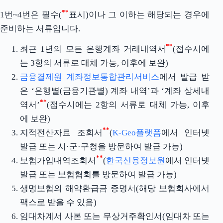
**
1번~4번은 필수(
표시)이나 그 이하는 해당되는 경우에
준비하는 서류입니다.
**
최근 1년의 모든 은행계좌 거래내역서
(접수시에
는 3항의 서류로 대체 가능, 이후에 보완)
금융결제원 계좌정보통합관리서비스
에서 발급 받
은 ‘은행별(금융기관별) 계좌 내역’과 ‘계좌 상세내
**
역서’
(접수시에는 2항의 서류로 대체 가능, 이후
에 보완)
**
지적전산자료 조회서
(
K-Geo플랫폼
에서 인터넷
발급 또는 시·군·구청을 방문하여 발급 가능)
**
보험가입내역조회서
(
한국신용정보원
에서 인터넷
발급 또는 보험협회를 방문하여 발급 가능)
생명보험의 해약환급금 증명서(해당 보험회사에서
팩스로 받을 수 있음)
임대차계서 사본 또는 무상거주확인서(임대차 또는