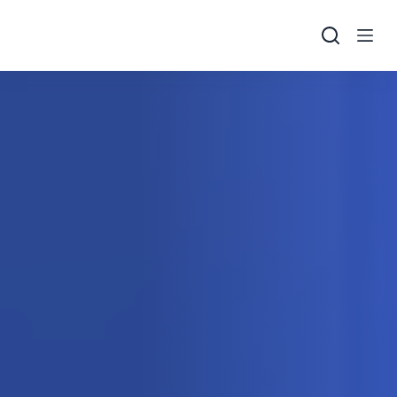
본
문
으
로
건
너
뛰
기