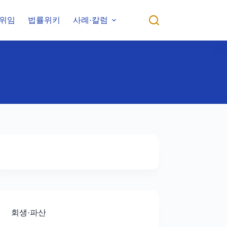
위임
법률위키
사례·칼럼
회생·파산